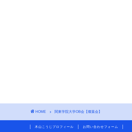
HOME
関東学院大学OB会【燦葉会】
木山こうじプロフィール
お問い合わせフォーム