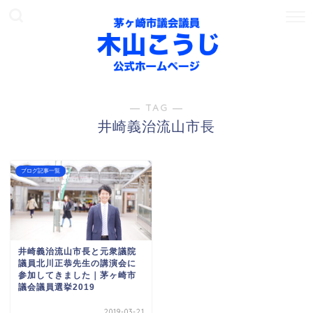
― TAG ―
井崎義治流山市長
ブログ記事一覧
井崎義治流山市長と元衆議院
議員北川正恭先生の講演会に
参加してきました｜茅ヶ崎市
議会議員選挙2019
2019-03-21