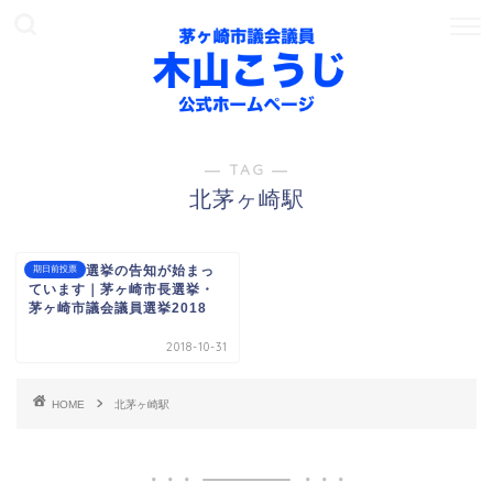
― TAG ―
北茅ヶ崎駅
茅ヶ崎市選挙の告知が始まっ
期日前投票
ています｜茅ヶ崎市長選挙・
茅ヶ崎市議会議員選挙2018
2018-10-31
HOME
北茅ヶ崎駅