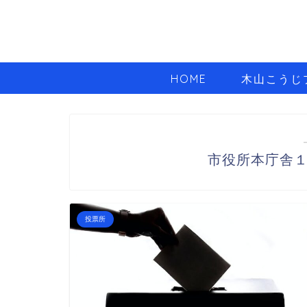
HOME
木山こうじ
市役所本庁舎
投票所