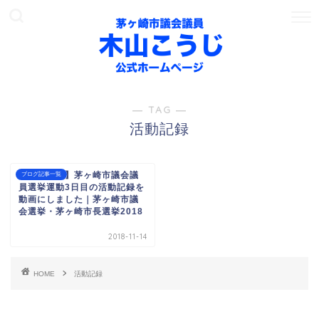
― TAG ―
活動記録
【動画更新】茅ヶ崎市議会議
ブログ記事一覧
員選挙運動3日目の活動記録を
動画にしました｜茅ヶ崎市議
会選挙・茅ヶ崎市長選挙2018
2018-11-14
HOME
活動記録