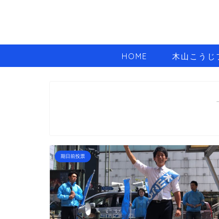
HOME
木山こうじ
期日前投票