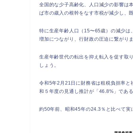
全国的な少子高齢化、
人口減少の影響は
ば市の歳入の根幹をなす市税が減少し、
特に生産年齢人口（15〜65歳）の減少は
増加につながり、
行財政の圧迫に繋がり
生産年齢世代の転出を抑え転入を促す取
しょう。
令和5年2月21日に財務省は租税負担率
和５年度の見通し推計が「46.8%
」であ
約50年前、昭和45年の24.3％
と比べて実