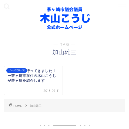
― TAG ―
加山雄三
雄三通りに行ってきました！
ブログ記事一覧
ー茅ヶ崎市在住の木山こうじ
が茅ヶ崎を紹介します
2018-09-11
HOME
加山雄三