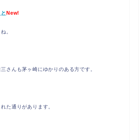
こと
New!
よね。
雄三さんも茅ヶ崎にゆかりのある方です。
られた通りがあります。