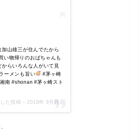
は加山雄三が住んでたから
買い物帰りのおばちゃんも
だからいろんな人がいて見
 ラーメンも旨い
#茅ヶ崎
 #湘南 #shonan #茅ヶ崎スト
ェアした投稿 –
2018年 9月月7日午前4時21分PDT
す。