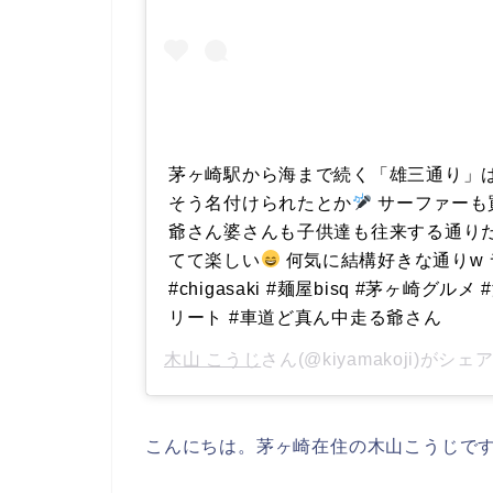
茅ヶ崎駅から海まで続く「雄三通り」
そう名付けられたとか
サーファーも
爺さん婆さんも子供達も往来する通り
てて楽しい
何気に結構好きな通りw
#chigasaki #麺屋bisq #茅ヶ崎グルメ
リート #車道ど真ん中走る爺さん
木山 こうじ
さん(@kiyamakoji)がシ
こんにちは。茅ヶ崎在住の木山こうじで