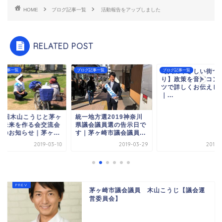
HOME
ブログ記事一覧
活動報告をアップしました
RELATED POST
グ記事一覧
ブログ記事一覧
【人にやさしい街づ
ブログ記事一覧
り】政策を音声コン
ツで詳しくお伝えし
｜...
11回木山こうじと茅ヶ
統一地方選2019神奈川
の未来を作る会交流会
県議会議員選の告示日で
催のお知らせ｜茅ヶ...
す｜茅ヶ崎市議会議員...
2019-03-10
2019-03-29
2018-
茅ヶ崎市議会議員 木山こうじ【議会運
営委員会】