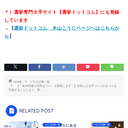
＊）選挙専門大手サイト【選挙ドットコム】にも登録
しています
→【
選挙ドットコム 木山こうじページへはこちらか
ら
】
HOME
ブログ記事一覧
【「第39回春の市民まつり」を開催します！】市民による手づくりのまつりを
実施することにより、茅…
RELATED POST
茅ヶ崎ラスカにある
ブログ記事一覧
ブログ記事一覧