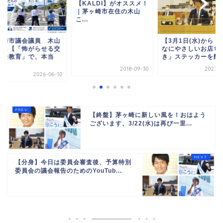
【KALDI】がオススメ！
｜茅ヶ崎市在住の木山
こ...
ヶ崎市議会議員 木山
【3月1日(水)から「
うじ【「怖がらせる交
なにやさしいお店ち
安全教育」で、本当
き」ステッカーを配..
.
2018-09-30
2023-0
2026-06-10
【終盤】茅ヶ崎に新しい風を！おはよう
ございます、3/22(水)は再び一里...
【分身】今日は委員会審査後、予算特別
委員会の議会報告のためのYouTub...