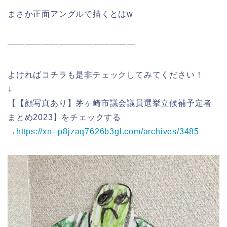
まさか正面アングルで描くとはw
———————————————
よければコチラも是非チェックしてみてください！
↓
【【顔写真あり】茅ヶ崎市議会議員選挙立候補予定者
まとめ2023】をチェックする
→
https://xn--p8jzaq7626b3gl.com/archives/3485