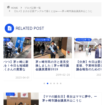
HOME
ブログ記事一覧
【カメ】まさか正面アングルで描くとはw——茅ヶ崎市議会議員木山こうじ
RELATED POST
グ記事一覧
ブログ記事一覧
ブログ記事一覧
進めつつ】茅ヶ崎に新
茅ヶ崎市民の方と意見交
【分身】今日は委員
い風を！今日も地域廻
換しました｜茅ヶ崎市議
査後、予算特別委員
、たくさんの貴重な
会議員選挙2019
議会報告のためのYou.
.
2019-02-20
2023-0
2023-04-01
【ママの誕生日】長女はママに夢中。ー
茅ヶ崎市議会議員木山こうじ