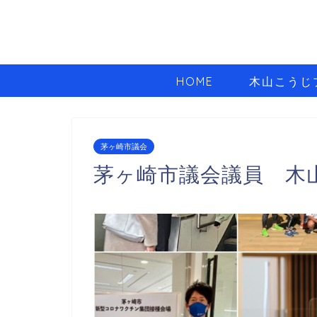
HOME
木山こうじ
茅ヶ崎市議会
茅ヶ崎市議会議員 木