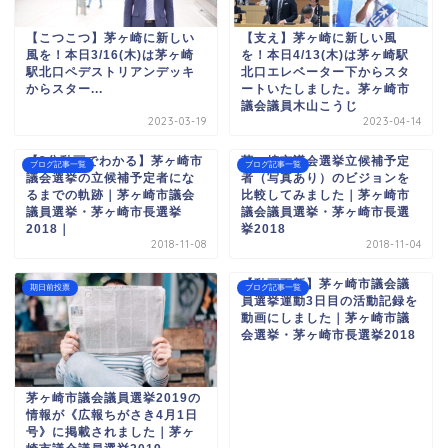
【こつこつ】茅ヶ崎に新しい
【支え】茅ヶ崎に新しい風
風を！本日3/16(木)は茅ヶ崎
を！本日4/13(木)は茅ヶ崎駅
駅北口ペデストリアンデッキ
北口エレベーター下からスタ
からスター...
ートいたしました。茅ヶ崎市
議会議員木山こうじ
2023-03-19
2023-04-14
【3分動画でわかる】茅ヶ崎市
茅ヶ崎市議会選挙立候補予定
ブログ記事一覧
ブログ記事一覧
議会選挙の立候補予定者にな
者（写真あり）のビジョンを
るまでの軌跡｜茅ヶ崎市議会
比較してみました｜茅ヶ崎市
議員選挙・茅ヶ崎市長選挙
議会議員選挙・茅ヶ崎市長選
2018｜
挙2018
2018-11-08
2018-11-04
【動画更新】茅ヶ崎市議会議
期日前投票
ブログ記事一覧
員選挙運動3日目の活動記録を
動画にしました｜茅ヶ崎市議
会選挙・茅ヶ崎市長選挙2018
茅ヶ崎市議会議員選挙2019の
情報が《広報ちがさき4月1日
号》に掲載されました｜茅ヶ