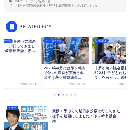
HOME
ブログ記事一覧
【茅ヶ崎市議会議員選挙2023】選挙期間4日目が終了しました
RELATED POST
挙にSNSを使う方法の
グ記事一覧
ブログ記事一覧
期日前投票
ミナーに行ってきまし
茅ヶ崎市長選挙・茅...
2023年4月には茅ヶ崎市
【茅ヶ崎市議会議員
で3つの選挙が実施され
2023】子どもたち
ます｜茅ヶ崎市議会...
ワーをもらった選挙5.
2018-10-14
2023-03-08
2023-0
実践！手ぶらで期日前投票に行ってきた
様子を動画にしました！茅ヶ崎市議会
議...