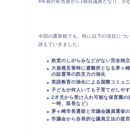
4年前の初当選から1期目議員となり、が
今回の選挙戦でも、特に以下の項目につ
訴えていきました。
政党のしがらみなどがない完全独
大規模災害時に避難所となる茅ヶ崎
の設置等の防災力の強化
英語教育の強化による国際コミュ
子どもが何人いても子育てがしや
2才児から受け入れ可能な保育園の
一時、延長など）
茅ヶ崎市長選挙と市議会議員選挙
市議会から自発的な議員立法の提