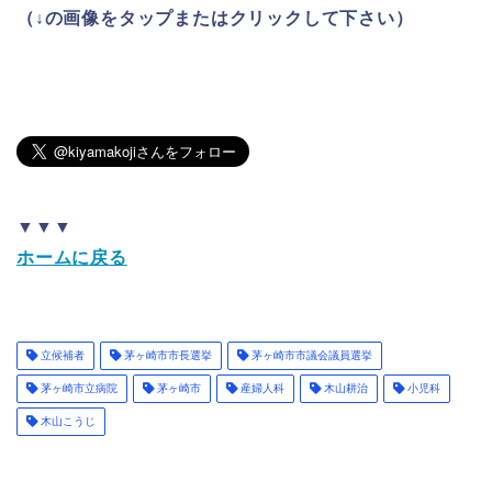
（↓の画像をタップまたはクリックして下さい）
▼▼▼
ホームに戻る
立候補者
茅ヶ崎市市長選挙
茅ヶ崎市市議会議員選挙
茅ヶ崎市立病院
茅ヶ崎市
産婦人科
木山耕治
小児科
木山こうじ