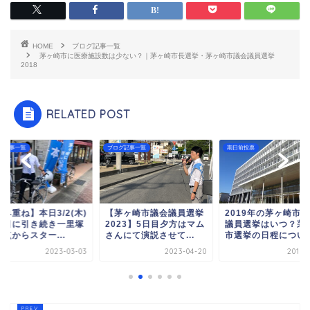
HOME
ブログ記事一覧
茅ヶ崎市に医療施設数は少ない？｜茅ヶ崎市長選挙・茅ヶ崎市議会議員選挙
2018
RELATED POST
グ記事一覧
ブログ記事一覧
期日前投票
み重ね】本日3/2(木)
【茅ヶ崎市議会議員選挙
2019年の茅ヶ崎市
昨日に引き続き一里塚
2023】5日目夕方はマム
議員選挙はいつ？茅
点からスター...
さんにて演説させて...
市選挙の日程について.
2023-03-03
2023-04-20
2019-