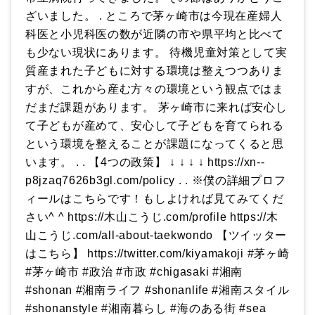
ざいました。 . ところで茅ヶ崎市は今現在産婦人
科医と小児科医の数が近隣の市や県平均と比べて
も少ない現状にあります。 待機児童対策として実
質産まれた子どもに対する環境は整えつつありま
すが、これから産む方々の環境という観点ではま
だまだ課題があります。 茅ヶ崎市に来れば安心し
て子どもが産めて、安心して子どもを育てられる
という環境を整えることが課題になってくると思
います。 . . 【4つの政策】 ↓ ↓ ↓ ↓ https://xn--
p8jzaq7626b3gl.com/policy . . ※僕の詳細プロフ
ィールはこちらです！もしよければ見てみてくだ
さい^ ^ https://木山こうじ.com/profile https://木
山こうじ.com/all-about-taekwondo 【ツイッター
はこちら】 https://twitter.com/kiyamakoji #茅ヶ崎
#茅ヶ崎市 #政治 #市政 #chigasaki #湘南
#shonan #湘南ライフ #shonanlife #湘南スタイル
#shonanstyle #湘南暮らし #海のある街 #sea