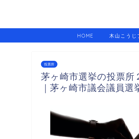
HOME
木山こうじ
投票所
茅ヶ崎市選挙の投票所
｜茅ヶ崎市議会議員選挙