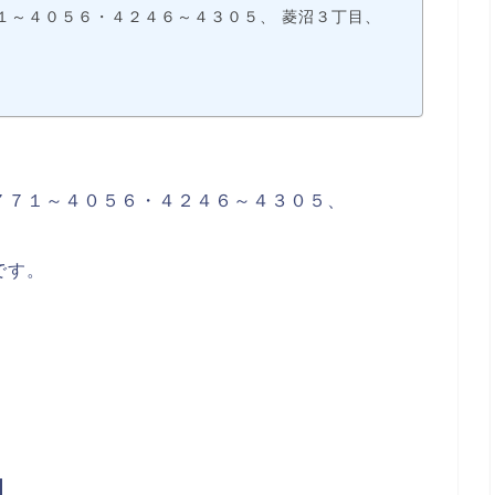
１～４０５６・４２４６～４３０５、 菱沼３丁目、
。
７７１～４０５６・４２４６～４３０５、
です。
】