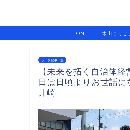
HOME
木山こうじ
ブログ記事一覧
【未来を拓く自治体経
日は日頃よりお世話に
井崎…