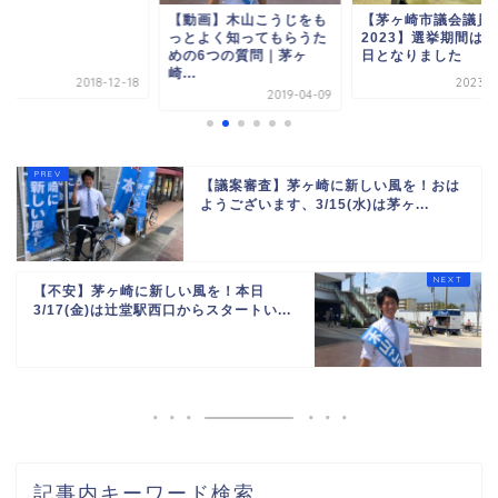
【動画】木山こうじをも
【茅ヶ崎市議会議員
っとよく知ってもらうた
2023】選挙期間は残
めの6つの質問｜茅ヶ
日となりました
崎...
2018-12-18
2023-0
2019-04-09
【議案審査】茅ヶ崎に新しい風を！おは
ようございます、3/15(水)は茅ヶ...
【不安】茅ヶ崎に新しい風を！本日
3/17(金)は辻堂駅西口からスタートい...
記事内キーワード検索