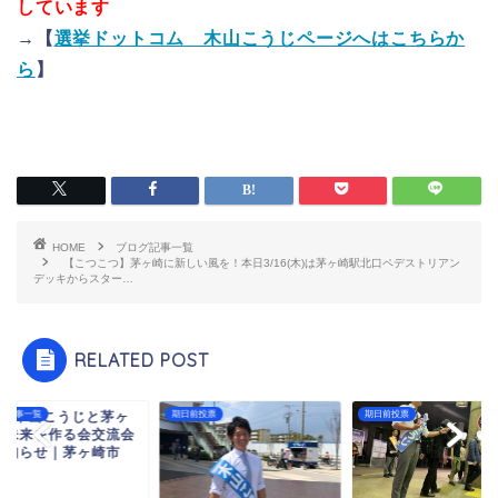
しています
→【
選挙ドットコム 木山こうじページへはこちらか
ら
】
HOME
ブログ記事一覧
【こつこつ】茅ヶ崎に新しい風を！本日3/16(木)は茅ヶ崎駅北口ペデストリアン
デッキからスター…
RELATED POST
2回木山こうじと茅ヶ
グ記事一覧
期日前投票
期日前投票
の未来を作る会交流会
お知らせ｜茅ヶ崎市
.