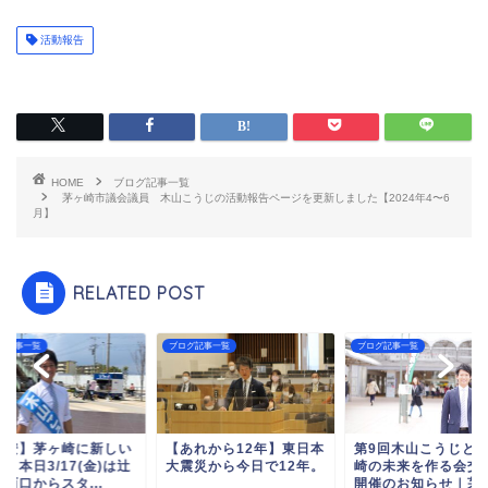
活動報告
HOME
ブログ記事一覧
茅ヶ崎市議会議員 木山こうじの活動報告ページを更新しました【2024年4〜6
月】
RELATED POST
グ記事一覧
ブログ記事一覧
ブログ記事一覧
不安】茅ヶ崎に新しい
【あれから12年】東日本
第9回木山こうじと
！本日3/17(金)は辻
大震災から今日で12年。
崎の未来を作る会交
西口からスタ...
開催のお知らせ｜茅