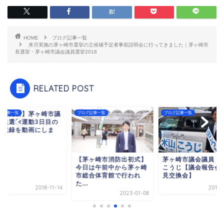
HOME
ブログ記事一覧
来月実施の茅ヶ崎市選挙の立候補予定者事前説明会に行ってきました｜茅ヶ崎市
長選挙・茅ヶ崎市議会議員選挙2018
RELATED POST
動画更新】茅ヶ崎市議
グ記事一覧
ブログ記事一覧
ブログ記事一覧
議員選挙運動3日目の
動記録を動画にしま
.
【茅ヶ崎市消防出初式】
茅ヶ崎市議会議員 
今日は午前中から茅ヶ崎
こうじ【議会報告会
市総合体育館で行われ
見交換会】
た...
2018-11-14
2019-
2023-01-08