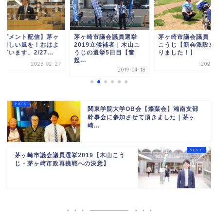
セグメント配信】茅ヶ
茅ヶ崎市議会議員選挙
茅ヶ崎市議会議員 
に新しい風を！おはよ
2019立候補者｜木山こ
こうじ【新会派設立
ざいます、2/27...
うじの選挙5日目【奮
りました！】
起...
2023-02-27
2020-0
2019-04-18
関東学院大学OB会【燦葉会】湘南支部
幹事会に参加させて頂きました｜茅ヶ
崎...
茅ヶ崎市議会議員選挙2019【木山こう
じ・茅ヶ崎市政再挑戦への決意】