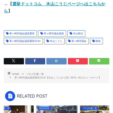
→【
選挙ドットコム 木山こうじページへはこちらか
ら
】
茅ヶ崎市議会議員選挙
茅ヶ崎市議会議員
木山耕治
茅ヶ崎市議会議員選挙2019
木山こうじ
茅ヶ崎市議会
動画
HOME
ブログ記事一覧
茅ヶ崎市議会議員選挙2019【木山こうじから若い世代へ向けたメッセージ】
RELATED POST
グ記事一覧
期日前投票
ブログ記事一覧