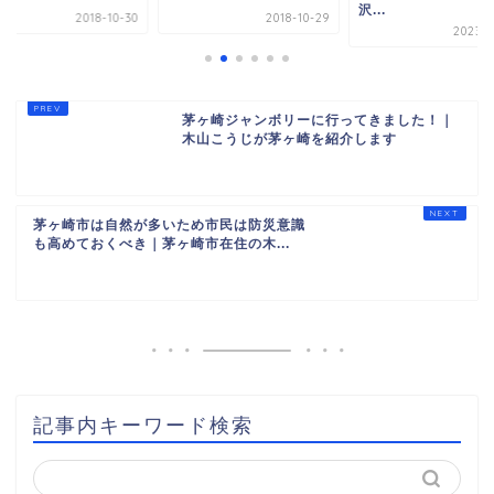
沢...
2018-10-30
2018-10-29
2023-0
茅ヶ崎ジャンボリーに行ってきました！｜
木山こうじが茅ヶ崎を紹介します
茅ヶ崎市は自然が多いため市民は防災意識
も高めておくべき｜茅ヶ崎市在住の木...
記事内キーワード検索