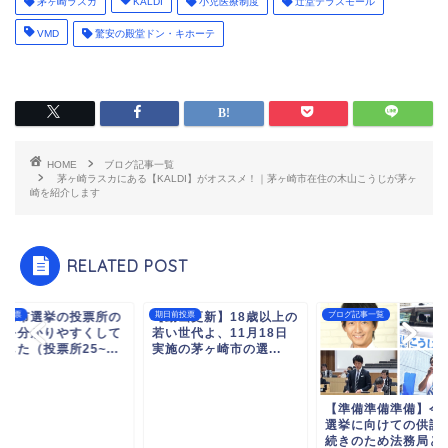
茅ヶ崎ラスカ
KALDI
小児医療制度
辻堂テラスモール
VMD
驚安の殿堂ドン・キホーテ
HOME
ブログ記事一覧
茅ヶ崎ラスカにある【KALDI】がオススメ！｜茅ヶ崎市在住の木山こうじが茅ヶ
崎を紹介します
RELATED POST
ヶ崎市選挙の投票所の
前投票
【動画更新】18歳以上の
期日前投票
ブログ記事一覧
所を分かりやすくして
若い世代よ、11月18日
した（投票所25~...
実施の茅ヶ崎市の選...
【準備準備準備】今
選挙に向けての供託
続きのため法務局と