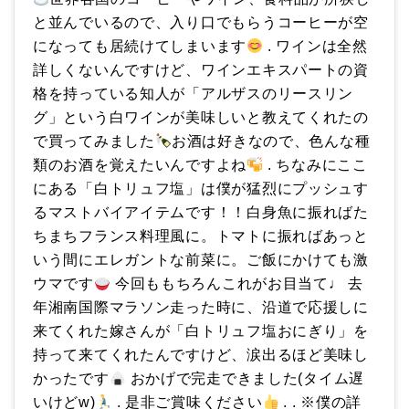
と並んでいるので、入り口でもらうコーヒーが空
になっても居続けてしまいます
. ワインは全然
詳しくないんですけど、ワインエキスパートの資
格を持っている知人が「アルザスのリースリン
グ」という白ワインが美味しいと教えてくれたの
で買ってみました
お酒は好きなので、色んな種
類のお酒を覚えたいんですよね
. ちなみにここ
にある「白トリュフ塩」は僕が猛烈にプッシュす
るマストバイアイテムです！！白身魚に振ればた
ちまちフランス料理風に。トマトに振ればあっと
いう間にエレガントな前菜に。ご飯にかけても激
ウマです
今回ももちろんこれがお目当て♩ 去
年湘南国際マラソン走った時に、沿道で応援しに
来てくれた嫁さんが「白トリュフ塩おにぎり」を
持って来てくれたんですけど、涙出るほど美味し
かったです
おかげで完走できました(タイム遅
いけどw)
. 是非ご賞味ください
. . ※僕の詳