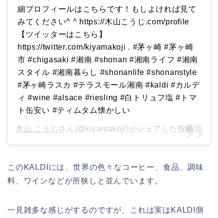
細プロフィールはこちらです！もしよければ見て
みてください^ ^ https://木山こうじ.com/profile
【ツイッターはこちら】
https://twitter.com/kiyamakoji . #茅ヶ崎 #茅ヶ崎
市 #chigasaki #湘南 #shonan #湘南ライフ #湘南
スタイル #湘南暮らし #shonanlife #shonanstyle
#茅ヶ崎ラスカ #テラスモール湘南 #kaldi #カルデ
ィ #wine #alsace #riesling #白トリュフ塩 #トマ
ト缶安い #ティムタム懐かしい
木山 こうじ
さん(@kiyamakoji)がシェアした投稿 –
20
このKALDIには、世界の色々なコーヒー、食品、調味
料、ワインなどが所狭しと並んでいます。
一見雑多な感じがするのですが、これは実はKALDI側