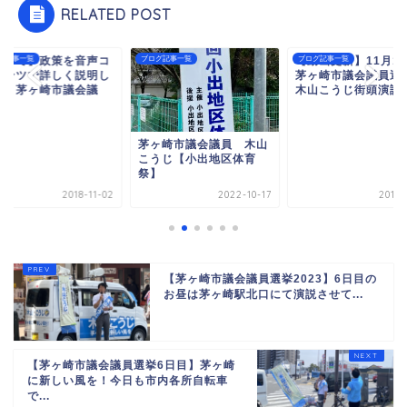
RELATED POST
子育て】政策を音声コ
グ記事一覧
ブログ記事一覧
【動画更新】11月1
ブログ記事一覧
テンツで詳しく説明し
茅ヶ崎市議会議員選
す｜茅ヶ崎市議会議
木山こうじ街頭演説
.
茅ヶ崎市議会議員 木山
こうじ【小出地区体育
祭】
2018-11-02
2022-10-17
2018-
【茅ヶ崎市議会議員選挙2023】6日目の
お昼は茅ヶ崎駅北口にて演説させて...
【茅ヶ崎市議会議員選挙6日目】茅ヶ崎
に新しい風を！今日も市内各所自転車
で...