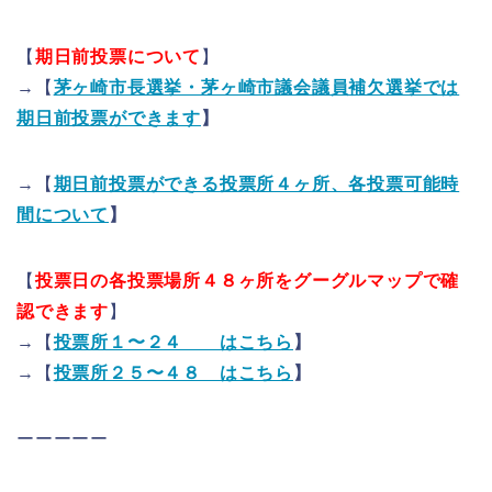
【
期日前投票について
】
→【
茅ヶ崎市長選挙・茅ヶ崎市議会議員補欠選挙では
期日前投票ができます
】
→【
期日前投票ができる投票所４ヶ所、各投票可能時
間について
】
【
投票日の各投票場所４８ヶ所をグーグルマップで確
認できます
】
→【
投票所１〜２４ はこちら
】
→【
投票所２５〜４８ はこちら
】
ーーーーー