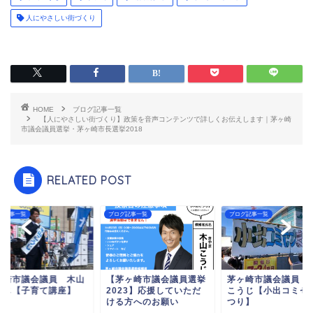
人にやさしい街づくり
HOME
ブログ記事一覧
【人にやさしい街づくり】政策を音声コンテンツで詳しくお伝えします｜茅ヶ崎
市議会議員選挙・茅ヶ崎市長選挙2018
RELATED POST
グ記事一覧
ブログ記事一覧
ブログ記事一覧
ヶ崎市議会議員 木山
【茅ヶ崎市議会議員選挙
茅ヶ崎市議会議員 
うじ【子育て講座】
2023】応援していただ
こうじ【小出コミセ
ける方へのお願い
つり】