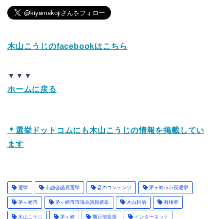
木山こうじのfacebookはこちら
▼▼▼
ホームに戻る
＊選挙ドットコムにも木山こうじの情報を掲載してい
ます
選挙
市議会議員選挙
音声コンテンツ
茅ヶ崎市市長選挙
茅ヶ崎市
茅ヶ崎市市議会議員選挙
木山耕治
有権者
木山こうじ
茅ヶ崎
期日前投票
インターネット