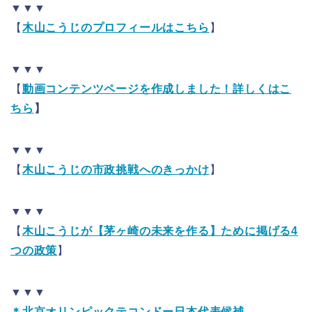
▼▼▼
【
木山こうじのプロフィールはこちら
】
▼▼▼
【
動画コンテンツページを作成しました！詳しくはこ
ちら
】
▼▼▼
【
木山こうじの市政挑戦へのきっかけ
】
▼▼▼
【
木山こうじが【茅ヶ崎の未来を作る】ために掲げる4
つの政策
】
▼▼▼
＊北京オリンピックテコンドー日本代表候補