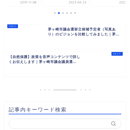
2019-11-08
2023-04-22
2022-0
茅ヶ崎市議会選挙立候補予定者（写真あ
り）のビジョンを比較してみました｜茅...
【自然保護】政策を音声コンテンツで詳し
くお伝えします｜茅ヶ崎市議会議員選...
記事内キーワード検索