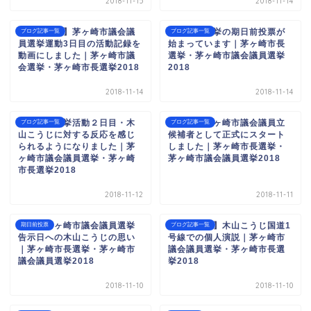
2018-11-15
2018-11-14
【動画更新】茅ヶ崎市議会議
茅ヶ崎市選挙の期日前投票が
ブログ記事一覧
ブログ記事一覧
員選挙運動3日目の活動記録を
始まっています｜茅ヶ崎市長
動画にしました｜茅ヶ崎市議
選挙・茅ヶ崎市議会議員選挙
会選挙・茅ヶ崎市長選挙2018
2018
2018-11-14
2018-11-14
【躍動】選挙活動２日目・木
【始動】茅ヶ崎市議会議員立
ブログ記事一覧
ブログ記事一覧
山こうじに対する反応を感じ
候補者として正式にスタート
られるようになりました｜茅
しました｜茅ヶ崎市長選挙・
ヶ崎市議会議員選挙・茅ヶ崎
茅ヶ崎市議会議員選挙2018
市長選挙2018
2018-11-12
2018-11-11
明日の茅ヶ崎市議会議員選挙
【動画更新】木山こうじ国道1
期日前投票
ブログ記事一覧
告示日への木山こうじの思い
号線での個人演説｜茅ヶ崎市
｜茅ヶ崎市長選挙・茅ヶ崎市
議会議員選挙・茅ヶ崎市長選
議会議員選挙2018
挙2018
2018-11-10
2018-11-10