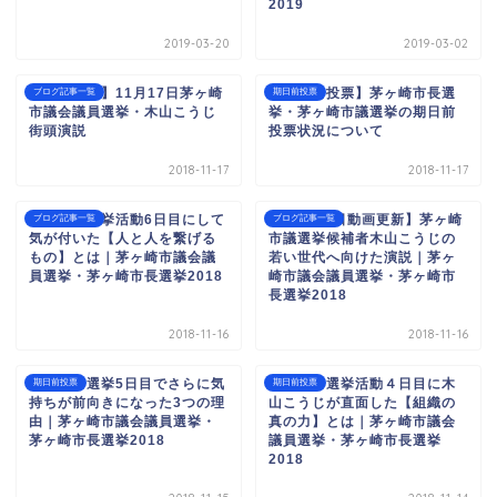
2019
2019-03-20
2019-03-02
【動画更新】11月17日茅ヶ崎
【期日前投票】茅ヶ崎市長選
ブログ記事一覧
期日前投票
市議会議員選挙・木山こうじ
挙・茅ヶ崎市議選挙の期日前
街頭演説
投票状況について
2018-11-17
2018-11-17
【信頼】選挙活動6日目にして
【11月16日動画更新】茅ヶ崎
ブログ記事一覧
ブログ記事一覧
気が付いた【人と人を繋げる
市議選挙候補者木山こうじの
もの】とは｜茅ヶ崎市議会議
若い世代へ向けた演説｜茅ヶ
員選挙・茅ヶ崎市長選挙2018
崎市議会議員選挙・茅ヶ崎市
長選挙2018
2018-11-16
2018-11-16
【期待】選挙5日目でさらに気
【忍耐】選挙活動４日目に木
期日前投票
期日前投票
持ちが前向きになった3つの理
山こうじが直面した【組織の
由｜茅ヶ崎市議会議員選挙・
真の力】とは｜茅ヶ崎市議会
茅ヶ崎市長選挙2018
議員選挙・茅ヶ崎市長選挙
2018