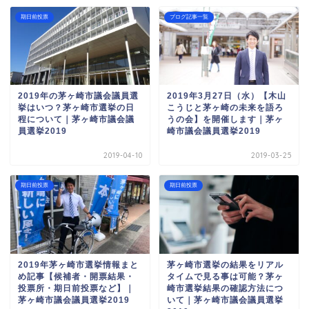
期日前投票
ブログ記事一覧
2019年の茅ヶ崎市議会議員選
2019年3月27日（水）【木山
挙はいつ？茅ヶ崎市選挙の日
こうじと茅ヶ崎の未来を語ろ
程について｜茅ヶ崎市議会議
うの会】を開催します｜茅ヶ
員選挙2019
崎市議会議員選挙2019
2019-04-10
2019-03-25
期日前投票
期日前投票
2019年茅ヶ崎市選挙情報まと
茅ヶ崎市選挙の結果をリアル
め記事【候補者・開票結果・
タイムで見る事は可能？茅ヶ
投票所・期日前投票など】｜
崎市選挙結果の確認方法につ
茅ヶ崎市議会議員選挙2019
いて｜茅ヶ崎市議会議員選挙