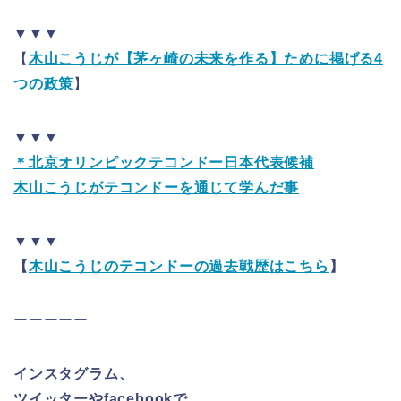
▼▼▼
【
木山こうじが【茅ヶ崎の未来を作る】ために掲げる4
つの政策
】
▼▼▼
＊北京オリンピックテコンドー日本代表候補
木山こうじがテコンドーを通じて学んだ事
▼▼▼
【
木山こうじのテコンドーの過去戦歴はこちら
】
ーーーーー
インスタグラム、
ツイッターやfacebookで