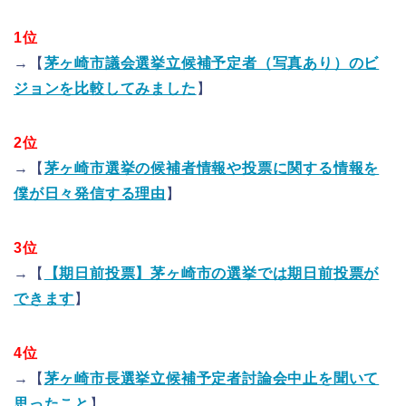
1位
→【
茅ヶ崎市議会選挙立候補予定者（写真あり）のビ
ジョンを比較してみました
】
2位
→【
茅ヶ崎市選挙の候補者情報や投票に関する情報を
僕が日々発信する理由
】
3位
→【
【期日前投票】茅ヶ崎市の選挙では期日前投票が
できます
】
4位
→【
茅ヶ崎市長選挙立候補予定者討論会中止を聞いて
思ったこと
】