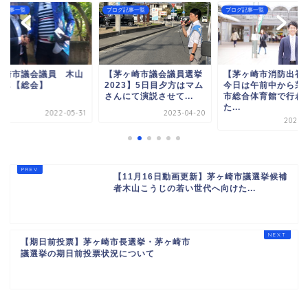
グ記事一覧
ブログ記事一覧
ブログ記事一覧
ヶ崎市議会議員 木山
【茅ヶ崎市議会議員選挙
【茅ヶ崎市消防出初
うじ【総会】
2023】5日目夕方はマム
今日は午前中から茅
さんにて演説させて...
市総合体育館で行わ
た...
2022-05-31
2023-04-20
2023-0
【11月16日動画更新】茅ヶ崎市議選挙候補
者木山こうじの若い世代へ向けた...
【期日前投票】茅ヶ崎市長選挙・茅ヶ崎市
議選挙の期日前投票状況について