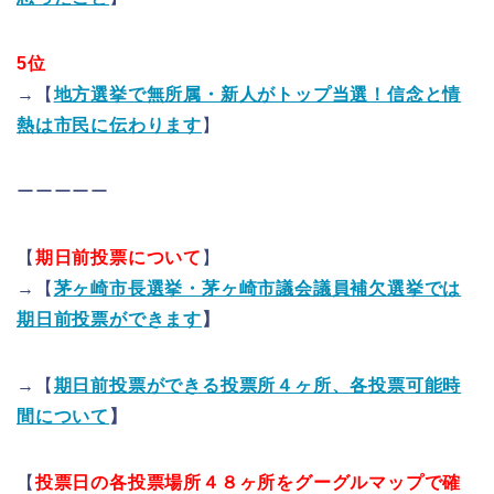
5位
→【
地方選挙で無所属・新人がトップ当選！信念と情
熱は市民に伝わります
】
ーーーーー
【
期日前投票について
】
→【
茅ヶ崎市長選挙・茅ヶ崎市議会議員補欠選挙では
期日前投票ができます
】
→【
期日前投票ができる投票所４ヶ所、各投票可能時
間について
】
【
投票日の各投票場所４８ヶ所をグーグルマップで確