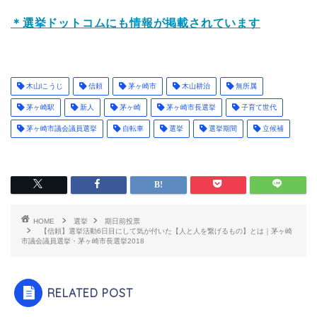
＊選挙ドットコムにも情報が掲載されています
木山lこうじ
信頼
茅ヶ崎市
木山耕治
無所属
茅ヶ崎駅
新人
茅ヶ崎
茅ヶ崎市長選挙
子育て世代
茅ヶ崎市議会議員選挙
自転車
選挙
選挙期間
立候補
HOME
選挙
期日前投票
【信頼】選挙活動6日目にして気が付いた【人と人を繋げるもの】とは｜茅ヶ崎
市議会議員選挙・茅ヶ崎市長選挙2018
RELATED POST