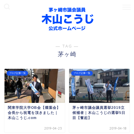
― TAG ―
茅ヶ崎
ブログ記事一覧
ブログ記事一覧
関東学院大学OB会【燦葉会】
茅ヶ崎市議会議員選挙2019立
会長から祝電を頂きました｜
候補者｜木山こうじの選挙5日
木山こうじ.com
目【奮起】
2019-04-23
2019-04-18