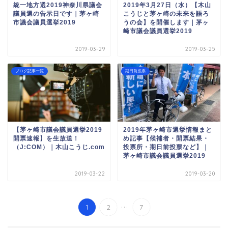
統一地方選2019神奈川県議会
2019年3月27日（水）【木山
議員選の告示日です｜茅ヶ崎
こうじと茅ヶ崎の未来を語ろ
市議会議員選挙2019
うの会】を開催します｜茅ヶ
崎市議会議員選挙2019
2019-03-29
2019-03-25
ブログ記事一覧
期日前投票
【茅ヶ崎市議会議員選挙2019
2019年茅ヶ崎市選挙情報まと
開票速報】を生放送！
め記事【候補者・開票結果・
（J:COM）｜木山こうじ.com
投票所・期日前投票など】｜
茅ヶ崎市議会議員選挙2019
2019-03-22
2019-03-20
...
1
2
7